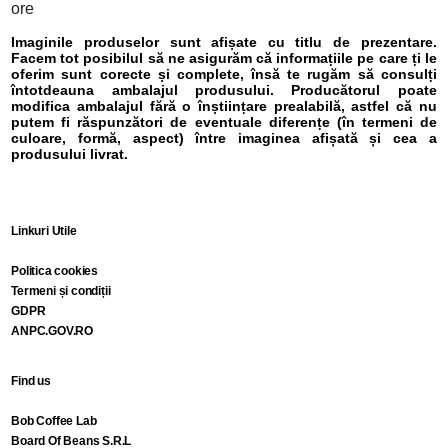
Imaginile produselor sunt afișate cu titlu de prezentare.
Facem tot posibilul să ne asigurăm că informațiile pe care ți le
oferim sunt corecte și complete, însă te rugăm să consulți
întotdeauna ambalajul produsului. Producătorul poate
modifica ambalajul fără o înștiințare prealabilă, astfel că nu
putem fi răspunzători de eventuale diferențe (în termeni de
culoare, formă, aspect) între imaginea afișată și cea a
produsului livrat.
Linkuri Utile
Politica cookies
Termeni și condiții
GDPR
ANPC.GOV.RO
Find us
Bob Coffee Lab
Board Of Beans S.R.L