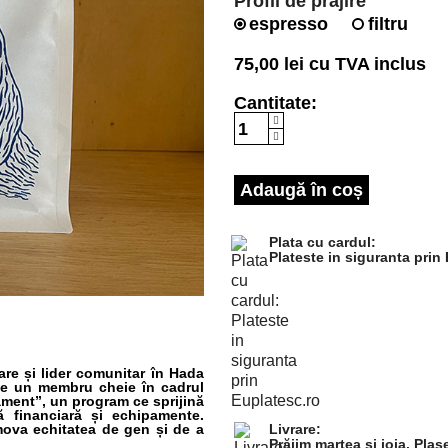
Profil de prajire
espresso
filtru
75,00 lei
cu TVA inclus
Cantitate:
Adaugă în coș
Plata cu cardul:
Plateste in siguranta prin
re și lider comunitar în Hada
ste un membru cheie în cadrul
ament”, un program ce sprijină
nță financiară și echipamente.
mova echitatea de gen și de a
Livrare:
Prăjim marțea și joia. Pl