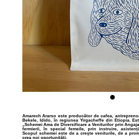
Amarech Ararso este producător de cafea, antreprenoa
Bekele, Idido, în regiunea Yirgacheffe din Etiopia. E
„Schemei Ama de Diversificare a Veniturilor prin Angaj
fermierii, în special femeile, prin instruire, asiste
Scopul schemei este de a crește veniturile, de a pro
crea noi oportunități.