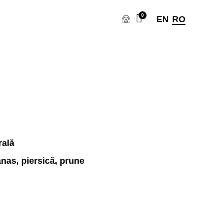
EN
RO
a
rală
anas, piersic
ă, prune