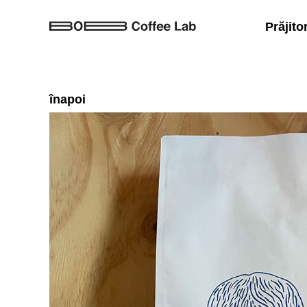
Prăjito
înapoi