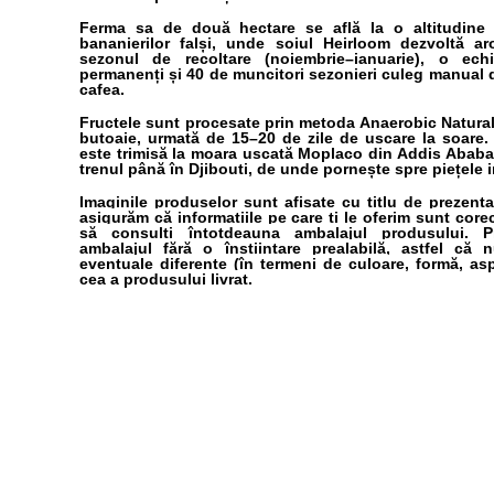
Ferma sa de două hectare se află la o altitudine
bananierilor falși, unde soiul Heirloom dezvoltă 
sezonul de recoltare (noiembrie–ianuarie), o ec
permanenți și 40 de muncitori sezonieri culeg manual 
cafea.
Fructele sunt procesate prin metoda Anaerobic Natural,
butoaie, urmată de 15–20 de zile de uscare la soare
este trimisă la moara uscată Moplaco din Addis Ababa,
trenul până în Djibouti, de unde pornește spre piețele i
Imaginile produselor sunt afișate cu titlu de prezent
asigurăm că informațiile pe care ți le oferim sunt core
să consulți întotdeauna ambalajul produsului. P
ambalajul fără o înștiințare prealabilă, astfel că
eventuale diferențe (în termeni de culoare, formă, asp
cea a produsului livrat.