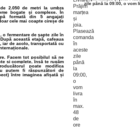
zile până la 09:00, o vom l
 de 2.050 de metri la umbra
arome bogate și complexe. În
hipă formată din 5 angajați
doar cele mai coapte cireșe de
 o fermentare de șapte zile în
. După această etapă, cafeaua
 iar de acolo, transportată cu
nternaționale.
are. Facem tot posibilul să ne
cte și complete, însă te rugăm
roducătorul poate modifica
 nu putem fi răspunzători de
ect) între imaginea afișată și