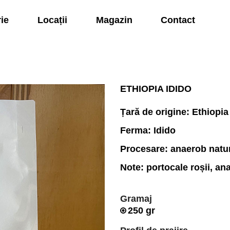
rie
Locații
Magazin
Contact
ETHIOPIA IDIDO
Țară de origine: Ethiopi
Ferma: Idido
Procesare: anaerob natu
Note: portocale roșii, an
Gramaj
250 gr