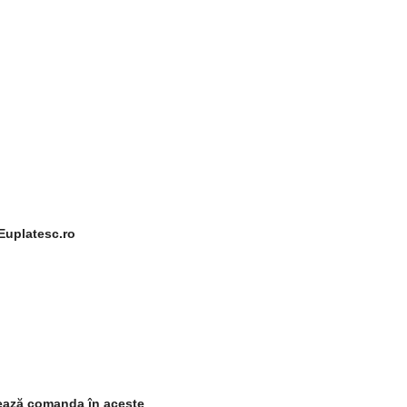
 Euplatesc.ro
asează comanda în aceste